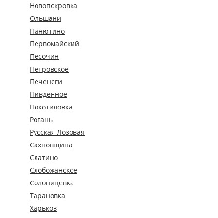
Новопокровка
Ольшани
Панютино
Первомайский
Песочин
Петровское
Печенеги
Пивденное
Покотиловка
Рогань
Русская Лозовая
Сахновщина
Слатино
Слобожанское
Солоницевка
Тарановка
Харьков