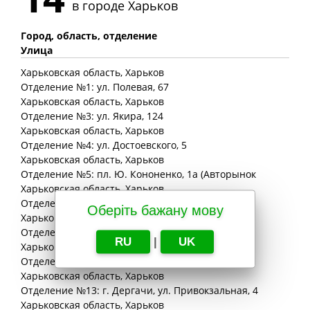
в городе
Харьков
Город, область, отделение
Улица
Харьковская
область
, Харьков
Отделение №1: ул. Полевая, 67
Харьковская
область
, Харьков
Отделение №3: ул. Якира, 124
Харьковская
область
, Харьков
Отделение №4: ул. Достоевского, 5
Харьковская
область
, Харьков
Отделение №5: пл. Ю. Кононенко, 1а (Авторынок
Харьковская
область
, Харьков
Отделение №6: ул. Академика Павлова, 120
Оберіть бажану мову
Харьковская
область
, Харьков
Отделение №7: просп. Победы, 46-а
RU
|
UK
Харьковская
область
, Харьков
Отделение №12: ул. Лукъяновская, 2
Харьковская
область
, Харьков
Отделение №13: г. Дергачи, ул. Привокзальная, 4
Харьковская
область
, Харьков