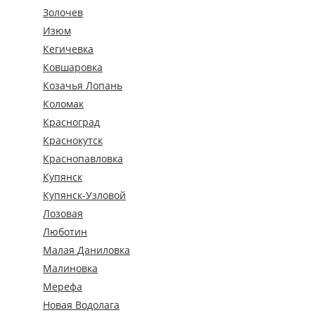
Золочев
Изюм
Кегичевка
Ковшаровка
Козачья Лопань
Коломак
Красноград
Краснокутск
Краснопавловка
Купянск
Купянск-Узловой
Лозовая
Люботин
Малая Даниловка
Малиновка
Мерефа
Новая Водолага