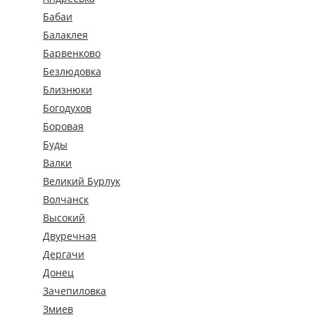
Бабаи
Балаклея
Барвенково
Безлюдовка
Близнюки
Богодухов
Боровая
Буды
Валки
Великий Бурлук
Волчанск
Высокий
Двуречная
Дергачи
Донец
Зачепиловка
Змиев