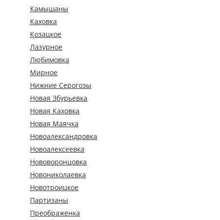
Камышаны
Каховка
Козацкое
Лазурное
Любимовка
Мирное
Нижние Серогозы
Новая Збурьевка
Новая Каховка
Новая Маячка
Новоалександровка
Новоалексеевка
Нововоронцовка
Новониколаевка
Новотроицкое
Партизаны
Преображенка