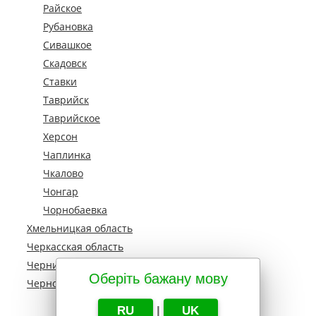
Райское
Рубановка
Сивашкое
Скадовск
Ставки
Таврийск
Таврийское
Херсон
Чаплинка
Чкалово
Чонгар
Чорнобаевка
Хмельницкая область
Черкасская область
Черниговская область
Оберіть бажану мову
Черновецкая область
RU
|
UK