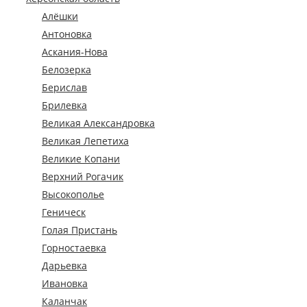
Алёшки
Антоновка
Аскания-Нова
Белозерка
Берислав
Брилевка
Великая Александровка
Великая Лепетиха
Великие Копани
Верхний Рогачик
Высокополье
Геническ
Голая Пристань
Горностаевка
Дарьевка
Ивановка
Каланчак