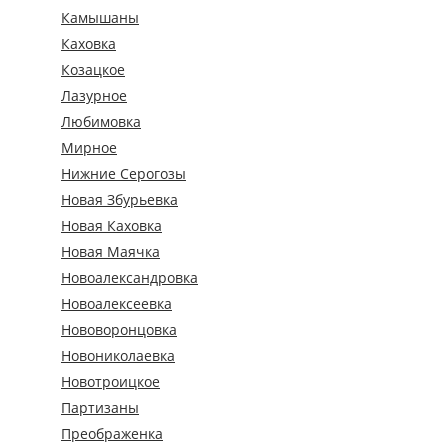
Камышаны
Каховка
Козацкое
Лазурное
Любимовка
Мирное
Нижние Серогозы
Новая Збурьевка
Новая Каховка
Новая Маячка
Новоалександровка
Новоалексеевка
Нововоронцовка
Новониколаевка
Новотроицкое
Партизаны
Преображенка