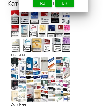
Категории
RU
|
UK
Украина
Duty Free