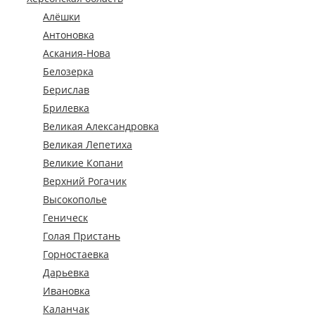
Алёшки
Антоновка
Аскания-Нова
Белозерка
Берислав
Брилевка
Великая Александровка
Великая Лепетиха
Великие Копани
Верхний Рогачик
Высокополье
Геническ
Голая Пристань
Горностаевка
Дарьевка
Ивановка
Каланчак