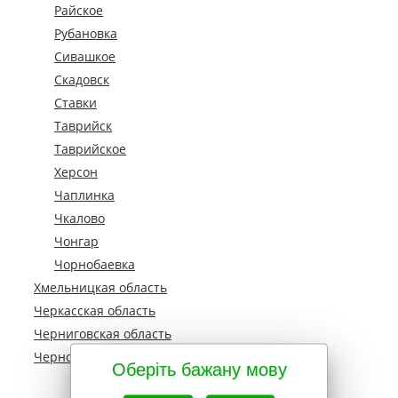
Райское
Рубановка
Сивашкое
Скадовск
Ставки
Таврийск
Таврийское
Херсон
Чаплинка
Чкалово
Чонгар
Чорнобаевка
Хмельницкая область
Черкасская область
Черниговская область
Черновецкая область
Оберіть бажану мову