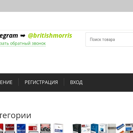
legram ➥
@britishmorris
зать обратный звонок
НЕНИЕ
РЕГИСТРАЦИЯ
ВХОД
тегории