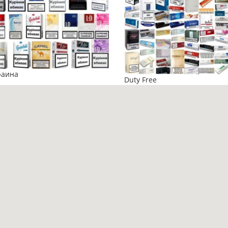
раина
Duty Free