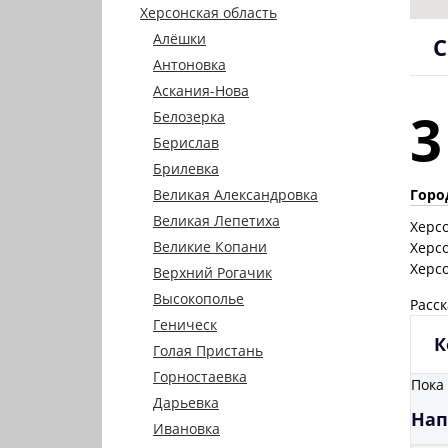
Херсонская область
Алёшки
С
Антоновка
Аскания-Нова
3
Белозерка
Берислав
Брилевка
Горо
Великая Александровка
Великая Лепетиха
Херс
Великие Копани
Херс
Херс
Верхний Рогачик
Высокополье
Расск
Геническ
К
Голая Пристань
Горностаевка
Пока
Дарьевка
Нап
Ивановка