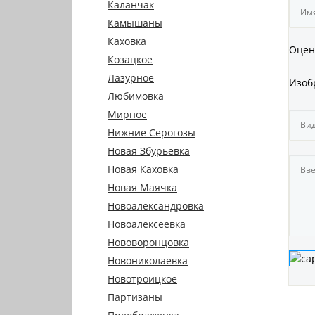
Каланчак
Камышаны
Каховка
Оцен
Козацкое
Лазурное
Изоб
Любимовка
Мирное
Нижние Серогозы
Новая Збурьевка
Новая Каховка
Новая Маячка
Новоалександровка
Новоалексеевка
Нововоронцовка
Новониколаевка
Новотроицкое
Партизаны