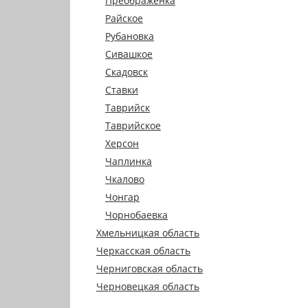
Преображенка
Райское
Рубановка
Сивашкое
Скадовск
Ставки
Таврийск
Таврийское
Херсон
Чаплинка
Чкалово
Чонгар
Чорнобаевка
Хмельницкая область
Черкасская область
Черниговская область
Черновецкая область