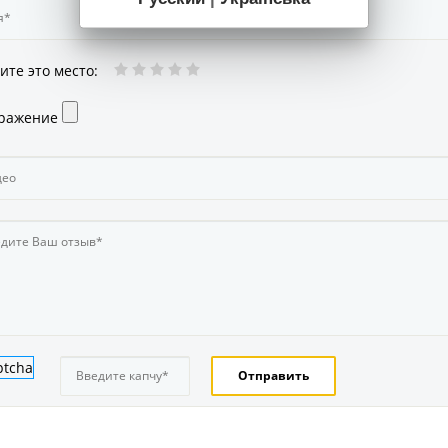
ите это место
:
ражение