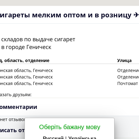
игареты мелким оптом и в розницу ✈
складов по выдаче сигарет
в городе
Геническ
д, область, отделение
Улица
онская
область
, Геническ
Отделение
онская
область
, Геническ
Отделение
онская
область
, Геническ
Почтомат 
азать друзьям:
омментарии
 нет отзывов
Оберіть бажану мову
исать отзыв
Русский
|
Українська