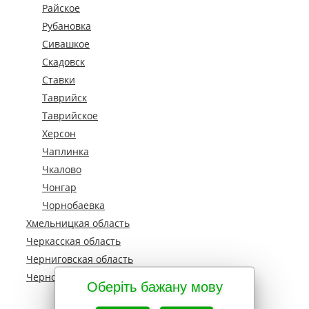
Райское
Рубановка
Сивашкое
Скадовск
Ставки
Таврийск
Таврийское
Херсон
Чаплинка
Чкалово
Чонгар
Чорнобаевка
Хмельницкая область
Черкасская область
Черниговская область
Черновецкая область
Оберіть бажану мову