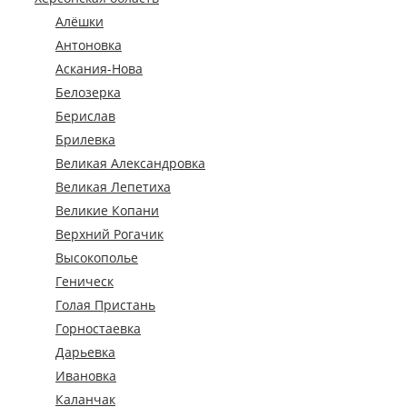
Алёшки
Антоновка
Аскания-Нова
Белозерка
Берислав
Брилевка
Великая Александровка
Великая Лепетиха
Великие Копани
Верхний Рогачик
Высокополье
Геническ
Голая Пристань
Горностаевка
Дарьевка
Ивановка
Каланчак