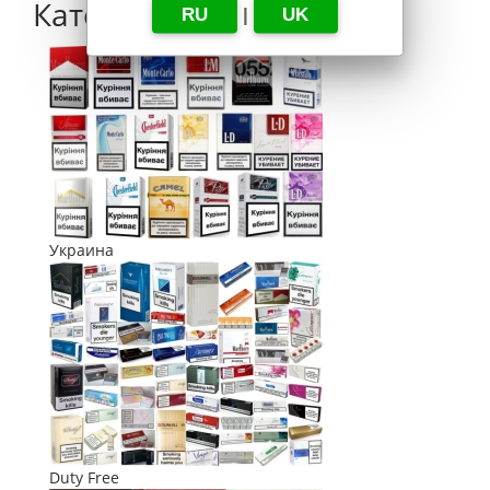
Категории
RU
|
UK
Украина
Duty Free