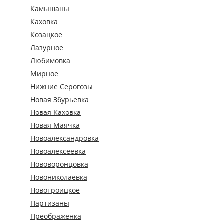
Камышаны
Каховка
Козацкое
Лазурное
Любимовка
Мирное
Нижние Серогозы
Новая Збурьевка
Новая Каховка
Новая Маячка
Новоалександровка
Новоалексеевка
Нововоронцовка
Новониколаевка
Новотроицкое
Партизаны
Преображенка