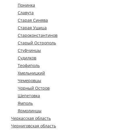
Понинка
Славута
Старая Синява
Старая Ушица
Староконстантинов
Старый Острополь
Стуфчинцы
Судилков
Теофиполь
Хмельницкий
Чемеровцы
Чорный Остров
Шепетовка
Ямполь
Ярмолинцы
Черкасская область
Черниговская область