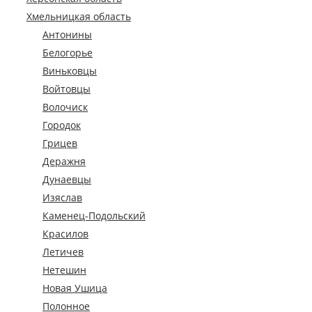
Хмельницкая область
Антонины
Белогорье
Виньковцы
Войтовцы
Волочиск
Городок
Грицев
Деражня
Дунаевцы
Изяслав
Каменец-Подольский
Красилов
Летичев
Нетешин
Новая Ушица
Полонное