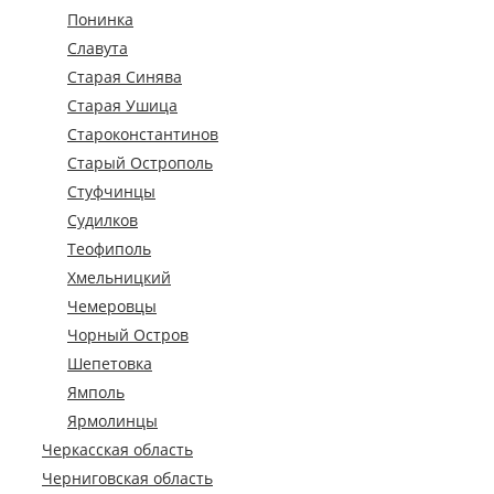
Понинка
Славута
Старая Синява
Старая Ушица
Староконстантинов
Старый Острополь
Стуфчинцы
Судилков
Теофиполь
Хмельницкий
Чемеровцы
Чорный Остров
Шепетовка
Ямполь
Ярмолинцы
Черкасская область
Черниговская область