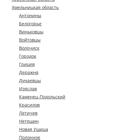
Хмельницкая область
Антонины
Белогорье
Виньковцы
Войтовцы
Волочиск
Городок
Грицев
Деражня
Дунаевцы
Изяслав
Каменец-Подольский
Красилов
Летичев
Нетешин
Новая Ушица
Полонное