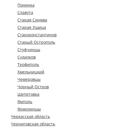
Понинка
Славута
Старая Синява
Старая Ушица
Староконстантинов
Старый Острополь
Стуфчинцы
Судилков
Теофиполь
Хмельницкий
Чемеровцы
Чорный Остров
Шепетовка
Ямполь
Ярмолинцы
Черкасская область
Черниговская область