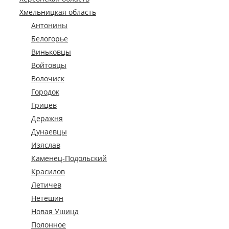
Хмельницкая область
Антонины
Белогорье
Виньковцы
Войтовцы
Волочиск
Городок
Грицев
Деражня
Дунаевцы
Изяслав
Каменец-Подольский
Красилов
Летичев
Нетешин
Новая Ушица
Полонное