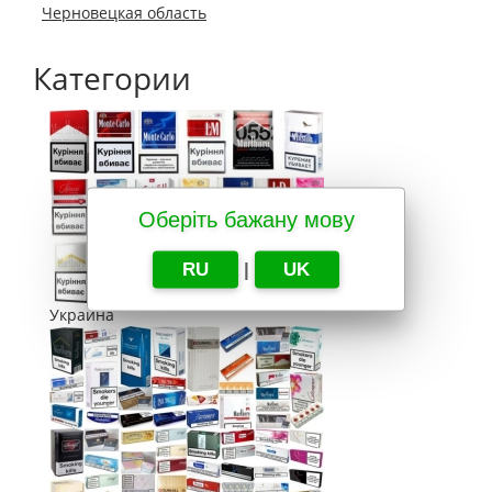
Черновецкая область
Категории
Оберіть бажану мову
RU
|
UK
Украина