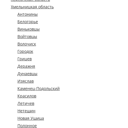
Хмельницкая область
Антонины
Белогорье
Виньковцы
Войтовцы
Волочиск
Городок
Грицев
Деражня
Дунаевцы
Изяслав
Каменец-Подольский
Красилов
Летичев
Нетешин
Новая Ушица
Полонное