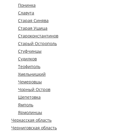
Понинка
Славута
Старая Синява
Старая Ушица
Староконстантинов
Старый Острополь
Стуфчинцы
Судилков
Теофиполь
Хмельницкий
Чемеровцы
Чорный Остров
Шепетовка
Ямполь
Ярмолинцы
Черкасская область
Черниговская область