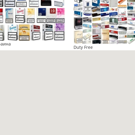
раина
Duty Free