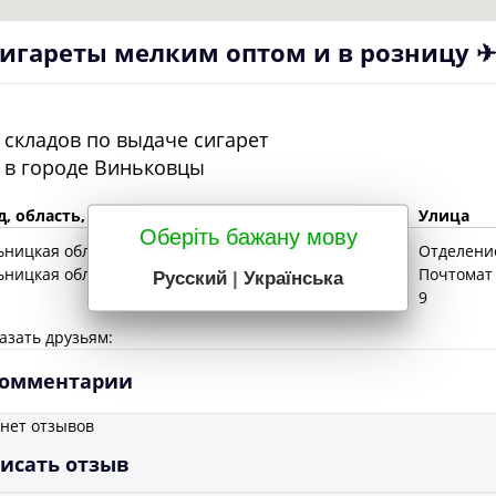
игареты мелким оптом и в розницу 
складов по выдаче сигарет
в городе
Виньковцы
д, область, отделение
Улица
Оберіть бажану мову
ьницкая
область
, Виньковцы
Отделение
ьницкая
область
, Виньковцы
Почтомат 
Русский
|
Українська
9
азать друзьям:
омментарии
 нет отзывов
исать отзыв