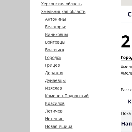
Херсонская область
Хмельницкая область
С
Антонины
Белогорье
2
Виньковцы
Войтовцы
Волочиск
Горо
Городок
Грицев
Хмел
Деражня
Хмел
Дунаевцы
Изяслав
Расск
Каменец-Подольский
К
Красилов
Летичев
Пока
Нетешин
Нап
Новая Ушица