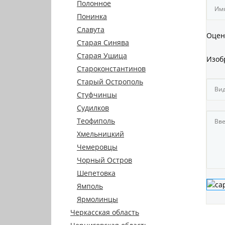
Полонное
Понинка
Славута
Оцен
Старая Синява
Старая Ушица
Изоб
Староконстантинов
Старый Острополь
Стуфчинцы
Судилков
Теофиполь
Хмельницкий
Чемеровцы
Чорный Остров
Шепетовка
Ямполь
Ярмолинцы
Черкасская область