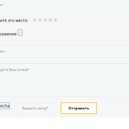
ите это место
:
ражение