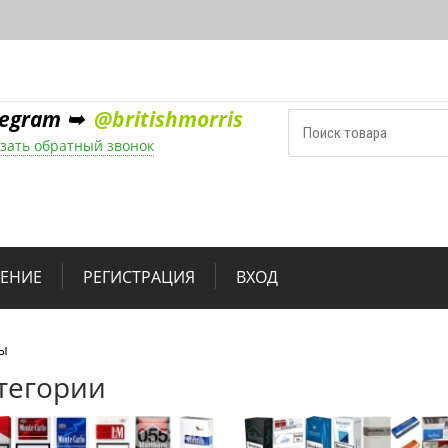
legram ➥
@britishmorris
зать обратный звонок
НЕНИЕ
РЕГИСТРАЦИЯ
ВХОД
ы
тегории