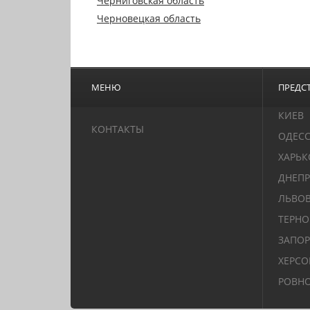
Черниговская область
Черновецкая область
МЕНЮ
ПРЕДСТ
КИЕВ
КОНТАКТЫ
ОДЕС
ХАРЬК
ДНЕПР
ЛЬВО
ТЕРН
ЗАПО
ХЕРСО
РОВН