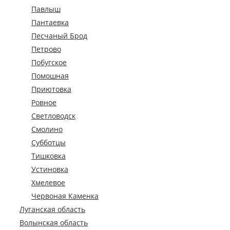
Павлыш
Пантаевка
Песчаный Брод
Петрово
Побугское
Помошная
Приютовка
Ровное
Светловодск
Смолино
Субботцы
Тишковка
Устиновка
Хмелевое
Червоная Каменка
Луганская область
Волынская область