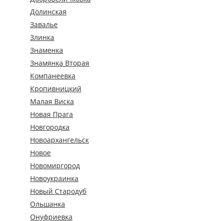
Долинская
Завалье
Злинка
Знаменка
Знамянка Вторая
Компанеевка
Кропивницкий
Малая Виска
Новая Прага
Новгородка
Новоархангельск
Новое
Новомиргород
Новоукраинка
Новый Стародуб
Ольшанка
Онуфриевка