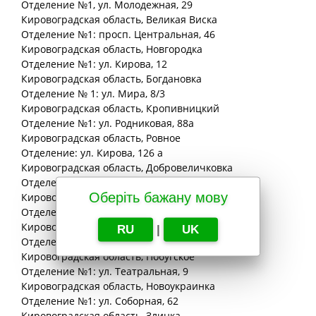
Отделение №1, ул. Молодежная, 29
Кировоградская
область
, Великая Виска
Отделение №1: просп. Центральная, 46
Кировоградская
область
, Новгородка
Отделение №1: ул. Кирова, 12
Кировоградская
область
, Богдановка
Отделение № 1: ул. Мира, 8/3
Кировоградская
область
, Кропивницкий
Отделение №1: ул. Родниковая, 88а
Кировоградская
область
, Ровное
Отделение: ул. Кирова, 126 а
Кировоградская
область
, Добровеличковка
Отделение №1: ул. 40 лет Октября, 34/2
Оберіть бажану мову
Кировоградская
область
, Онуфриевка
Отделение №1: ул. 50-летия Октября, 16
Кировоградская
область
, Песчаный Брод
RU
|
UK
Отделение № 1: ул. Комсомольская, 20
Кировоградская
область
, Побугское
Отделение №1: ул. Театральная, 9
Кировоградская
область
, Новоукраинка
Отделение №1: ул. Соборная, 62
Кировоградская
область
, Злинка