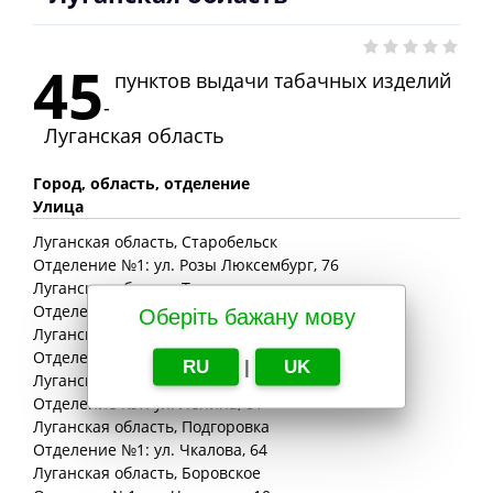
45
пунктов выдачи табачных изделий
-
Луганская область
Город, область, отделение
Улица
Луганская
область
, Старобельск
Отделение №1: ул. Розы Люксембург, 76
Луганская
область
, Троицкое
Отделение №1: ул. Парковая (Советская), 22
Оберіть бажану мову
Луганская
область
, Марковка
Отделение: ул. Лермонтова, 18
RU
|
UK
Луганская
область
, Нижняя Дуванка
Отделение №1: ул. Ленина, 81
Луганская
область
, Подгоровка
Отделение №1: ул. Чкалова, 64
Луганская
область
, Боровское