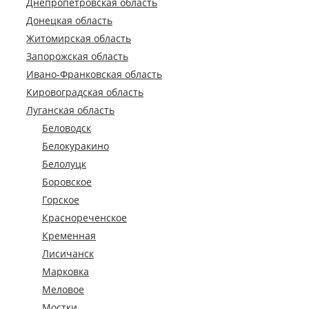
Днепропетровская область
Донецкая область
Житомирская область
Запорожская область
Ивано-Франковская область
Кировоградская область
Луганская область
Беловодск
Белокуракино
Белолуцк
Боровское
Горское
Краснореченское
Кременная
Лисичанск
Марковка
Меловое
Мостки