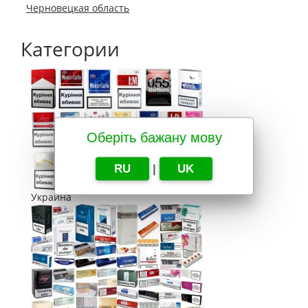
Черновецкая область
Категории
Оберіть бажану мову
RU
|
UK
Украина