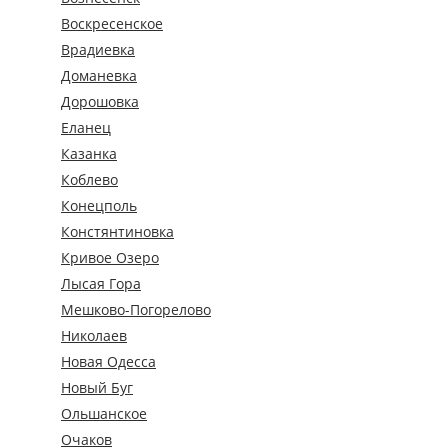
Воскресенское
Врадиевка
Доманевка
Дорошовка
Еланец
Казанка
Коблево
Конецполь
Констянтиновка
Кривое Озеро
Лысая Гора
Мешково-Погорелово
Николаев
Новая Одесса
Новый Буг
Ольшанское
Очаков