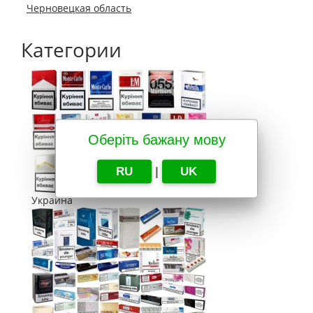
Черновецкая область
Категории
Оберіть бажану мову
RU
|
UK
Украина