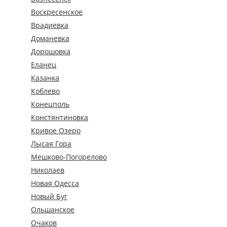
Воскресенское
Врадиевка
Доманевка
Дорошовка
Еланец
Казанка
Коблево
Конецполь
Констянтиновка
Кривое Озеро
Лысая Гора
Мешково-Погорелово
Николаев
Новая Одесса
Новый Буг
Ольшанское
Очаков