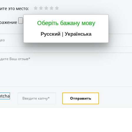
ите это место
:
ражение
Оберіть бажану мову
Русский
|
Українська