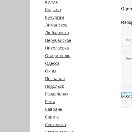
Килия
Оцен
Кодыма
Кучурган
Изоб
Лиманское
Любашевка
Нерубайское
Николаевка
Овидиополь
Одесса
Окны
Песчаная
Подольск
Раздельная
Рени
Саврань
Сарата
Сергеевка