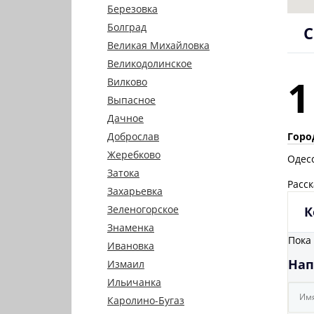
Березовка
Болград
С
Великая Михайловка
Великодолинское
1
Вилково
Выпасное
Дачное
Горо
Доброслав
Жеребково
Одес
Затока
Расск
Захарьевка
Зеленогорское
К
Знаменка
Пока
Ивановка
Нап
Измаил
Ильичанка
Каролино-Бугаз