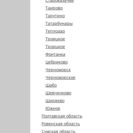
Староказачье
Таирово
Тарутино
Татарбунары
Теплодар
Троицкое
Троицкое
Фонтанка
Цебриково
Черноморск
Черноморское
Шабо
Шевченково
Ширяево
Южное
Полтавская область
Ровенская область
Сумская область