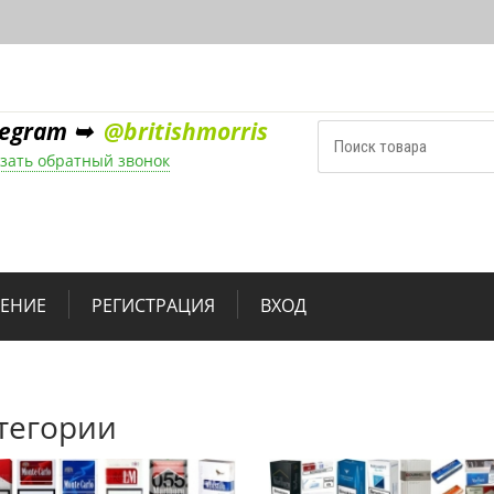
legram ➥
@britishmorris
зать обратный звонок
НЕНИЕ
РЕГИСТРАЦИЯ
ВХОД
тегории