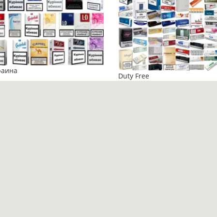
раина
Duty Free