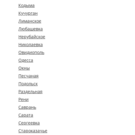
Кодыма
Кучурган
Лиманское
Любашевка
Нерубайское
Николаевка
Овидиополь
Одесса
Окны
Песчаная
Подольск
Раздельная
Рени
Саврань
Сарата
Сергеевка
Староказачье