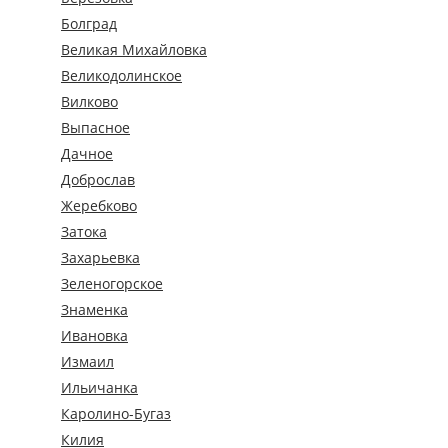
Болград
Великая Михайловка
Великодолинское
Вилково
Выпасное
Дачное
Доброслав
Жеребково
Затока
Захарьевка
Зеленогорское
Знаменка
Ивановка
Измаил
Ильичанка
Каролино-Бугаз
Килия