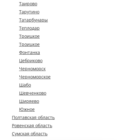
Таирово
Тарутино
Татарбунары
Теплодар
Троицкое
Троицкое
Фонтанка
Цебриково
Черноморск
Черноморское
Шабо
Шевченково
Ширяево
Южное
Полтавская область
Ровенская область
Сумская область