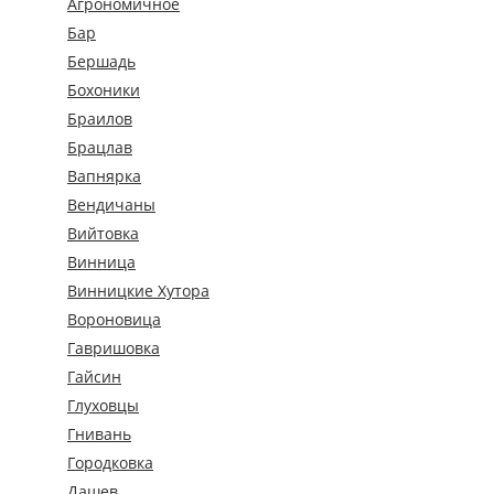
Агрономичное
Бар
Бершадь
Бохоники
Браилов
Брацлав
Вапнярка
Вендичаны
Вийтовка
Винница
Винницкие Хутора
Вороновица
Гавришовка
Гайсин
Глуховцы
Гнивань
Городковка
Дашев