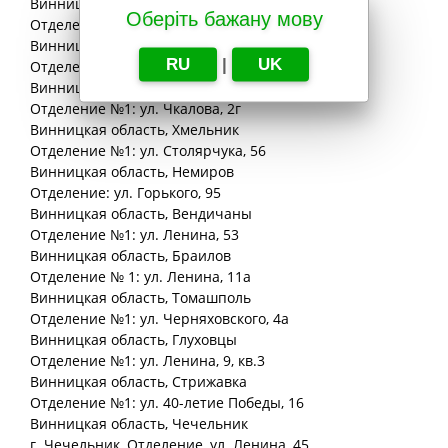
Винницкая
область
, Лука-Мелешковская
Оберіть бажану мову
Отделение №1: ул. Восточная, 1
Винницкая
область
, Винница
RU
|
UK
Отделение №1: ул. Якова Шепеля, 1
Винницкая
область
, Дашев
Отделение №1: ул. Чкалова, 2г
Винницкая
область
, Хмельник
Отделение №1: ул. Столярчука, 56
Винницкая
область
, Немиров
Отделение: ул. Горького, 95
Винницкая
область
, Вендичаны
Отделение №1: ул. Ленина, 53
Винницкая
область
, Браилов
Отделение № 1: ул. Ленина, 11а
Винницкая
область
, Томашполь
Отделение №1: ул. Черняховского, 4а
Винницкая
область
, Глуховцы
Отделение №1: ул. Ленина, 9, кв.3
Винницкая
область
, Стрижавка
Отделение №1: ул. 40-летие Победы, 16
Винницкая
область
, Чечельник
г. Чечельник, Отделение, ул. Ленина, 45