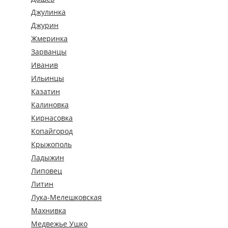
Джулинка
Джурин
Жмеринка
Зарванцы
Иванив
Ильинцы
Казатин
Калиновка
Кирнасовка
Копайгород
Крыжополь
Ладыжин
Липовец
Литин
Лука-Мелешковская
Махнивка
Медвежье Ушко