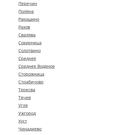
Перечин
Поляна
Ракошино
Рахов
Свалява
Сокирница
Солотвино
Среднее
Среднее Водяное
Сторожница
Страбичово
Тересва
Тячев
Угля
Ужгород
Хуст
Чинадиево