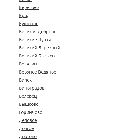
Берегово
Брод
Буштыно
Великая Добронь
Великие Лучки
Великий Березный
Великий Бычков
Велятин
Верхнее Водяное
Вилок
Виноградов
Воловец
Вышково
Горинчово
Деловое
Долгое
Драгово