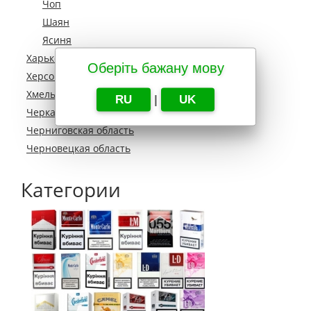
Чоп
Шаян
Ясиня
Харьковская область
Оберіть бажану мову
Херсонская область
Хмельницкая область
RU
|
UK
Черкасская область
Черниговская область
Черновецкая область
Категории