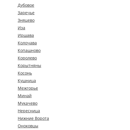
Дубовое
Заречье
Зняцево
Иза
Иршава
Колочава
Копашново
Королево
Корытняны
Косонь
Кушница
Межгорье
Минай
Мукачево
Нересница
Нижние Ворота
Оноковцы