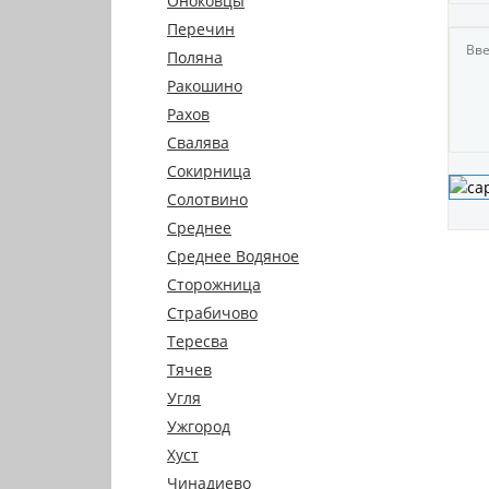
Оноковцы
Перечин
Поляна
Ракошино
Рахов
Свалява
Сокирница
Солотвино
Среднее
Среднее Водяное
Сторожница
Страбичово
Тересва
Тячев
Угля
Ужгород
Хуст
Чинадиево