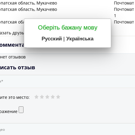
рпатская
область
, Мукачево
Почтомат 
рпатская
область
, Мукачево
Почтомат 
1
рпатская
область
, Мукачево
Почтомат 
Оберіть бажану мову
азать друзьям:
Русский
|
Українська
омментарии
 нет отзывов
исать отзыв
ите это место
:
ражение