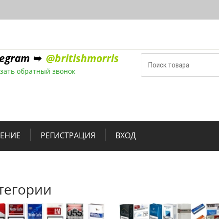
legram ➥
@britishmorris
зать обратный звонок
НЕНИЕ
РЕГИСТРАЦИЯ
ВХОД
тегории