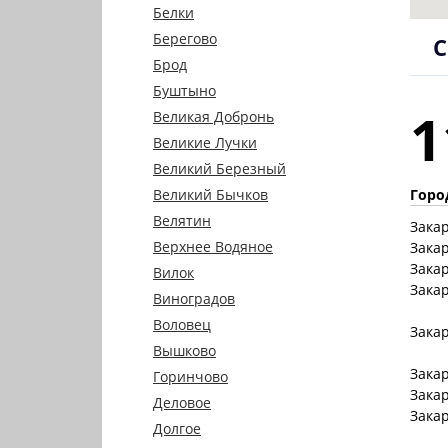
Белки
Берегово
С
Брод
Буштыно
1
Великая Добронь
Великие Лучки
Великий Березный
Горо
Великий Бычков
Велятин
Зака
Верхнее Водяное
Зака
Зака
Вилок
Зака
Виноградов
Воловец
Зака
Вышково
Зака
Горинчово
Зака
Деловое
Зака
Долгое