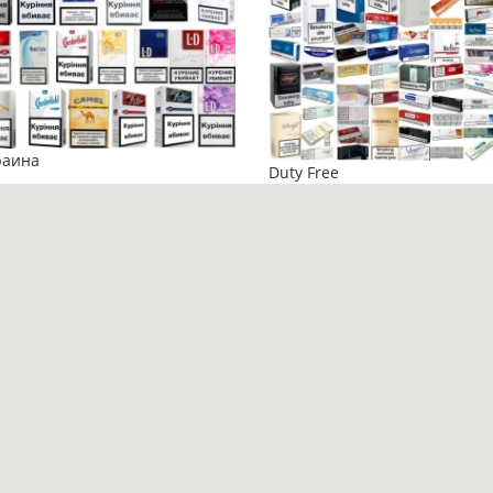
раина
Duty Free