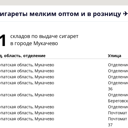
игареты мелким оптом и в розницу 
1
складов по выдаче сигарет
в городе
Мукачево
д, область, отделение
Улица
рпатская
область
, Мукачево
Отделение
рпатская
область
, Мукачево
Отделение
рпатская
область
, Мукачево
Отделение
рпатская
область
, Мукачево
Отделение
36
рпатская
область
, Мукачево
Отделение 
Береговск
рпатская
область
, Мукачево
Отделение
рпатская
область
, Мукачево
Почтомат 
рпатская
область
, Мукачево
Почтомат 
37