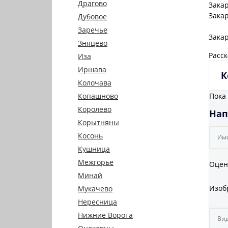
Драгово
Зака
Зака
Дубовое
Заречье
Зака
Зняцево
Расск
Иза
Иршава
К
Колочава
Пока
Копашново
Королево
Нап
Корытняны
Косонь
Кушница
Межгорье
Оцен
Минай
Изоб
Мукачево
Нересница
Нижние Ворота