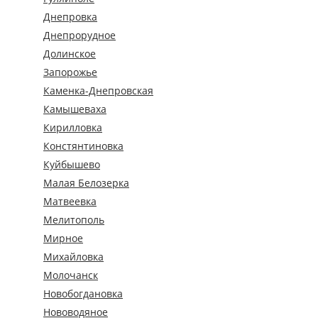
Днепровка
Днепрорудное
Долинское
Запорожье
Каменка-Днепровская
Камышеваха
Кирилловка
Констянтиновка
Куйбышево
Малая Белозерка
Матвеевка
Мелитополь
Мирное
Михайловка
Молочанск
Новобогдановка
Нововодяное