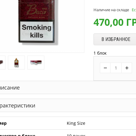
Наличие на складе
Ес
470,00
Г
В ИЗБРАННОЕ
1 блок
−
+
исание
рактеристики
мер
King Size
ичество в блоке
10 пачек