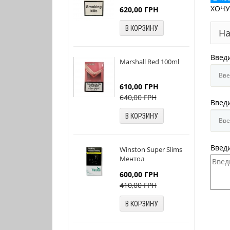
ХОЧУ
620,00
ГРН
В КОРЗИНУ
На
Введ
Marshall Red 100ml
610,00
ГРН
640,00
ГРН
Введи
В КОРЗИНУ
Введ
Winston Super Slims
Ментол
600,00
ГРН
410,00
ГРН
В КОРЗИНУ