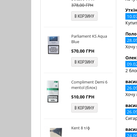
378,00
ГРН
Уткі
10.0
В КОРЗИНУ
Купит
Поло
Parliament KS Aqua
28.0
Blue
Хочу 
570,00
ГРН
Олек
В КОРЗИНУ
09.0
2 бло
васи
Compliment Demi 6
mentol (блок)
26.0
Хочу 
510,00
ГРН
васи
В КОРЗИНУ
26.0
Cига
Kent 8 т/ф
васи
24.0