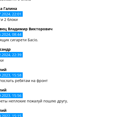
на Галина
7.2024, 22:01
и 2 блоки
вец Владимир Викторович
5.2024, 08:44
ящик сигарети Басіо.
сандр
2.2024, 22:39
ки
лий
9.2023, 15:58
послать ребятам на фронт
лий
9.2023, 15:56
реты неплохие пожалуй пошлю другу,
лий
9.2022, 15:15