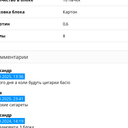
ковка блока
Картон
отин
0,6
лы
8
мментарии
сандр
9.2025, 13:36
го дня а коли будуть цигарки басіо
а
3.2025, 23:41
охие сигареты
сандр
0.2024, 14:19
замовити 3 блока