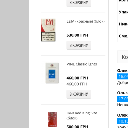
В КОРЗИНУ
Упа
L&M (красные) (блок)
Ник
530,00
ГРН
Смо
В КОРЗИНУ
Ко
PINE Сlassic lights
Олек
16.0
460,00
ГРН
Добро
460,00
ГРН
Ольг
В КОРЗИНУ
17.0
Непл
D&B Red King Size
Олек
(блок)
10.1
500,00
ГРН
Хочу 