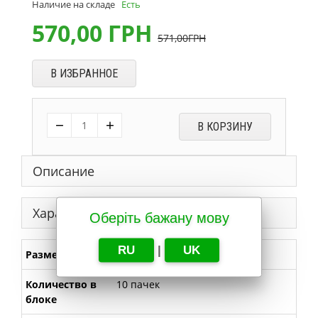
Наличие на складе
Есть
570,00
ГРН
571,00
ГРН
В ИЗБРАННОЕ
−
+
В КОРЗИНУ
Описание
Характеристики
Оберіть бажану мову
RU
|
UK
Размер
King Size
Количество в
10 пачек
блоке