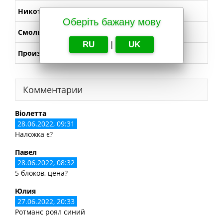
Никотин
0,6
Оберіть бажану мову
Смолы
8
RU
|
UK
Производство
Украина
Комментарии
Віолетта
28.06.2022, 09:31
Наложка є?
Павел
28.06.2022, 08:32
5 блоков, цена?
Юлия
27.06.2022, 20:33
Ротманс роял синий