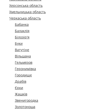
Херсонська область
Хмельницька область
Черкаська область
Бабанка
Балаклія
Білозір'я
Буки
Ватутіне
Вільшана
Гельмязов
Геронимівка
Городище
Драбів
Єрки
Жашків
Звенигородка
Золотоноша