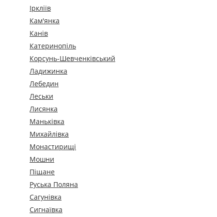
Іркліїв
Кам'янка
Канів
Катеринопіль
Корсунь-Шевченківський
Ладижинка
Лебедин
Леськи
Лисянка
Маньківка
Михайлівка
Монастирищі
Мошни
Піщане
Руська Поляна
Сагунівка
Сигнаївка