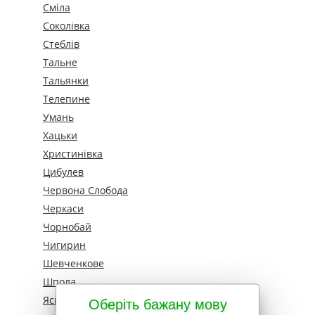
Сміла
Соколівка
Стеблів
Тальне
Тальянки
Телепине
Умань
Хацьки
Христинівка
Цибулев
Червона Слобода
Черкаси
Чорнобай
Чигирин
Шевченкове
Шпола
Яснозір'я
Оберіть бажану мову