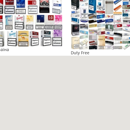
аїна
Duty Free