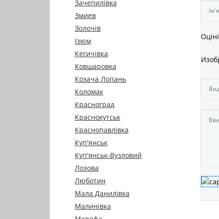
Зачепилівка
Змиев
Золочів
Оціні
Ізюм
Кегичівка
Изоб
Ковшаровка
Козача Лопань
Коломак
Красноград
Краснокутськ
Краснопавлівка
Куп'янськ
Куп'янськ-Вузловий
Лозова
Люботин
Мала Данилівка
Малинівка
Мерефа