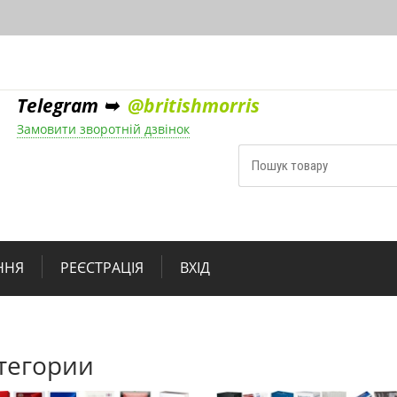
Telegram ➥
@britishmorris
Замовити зворотній дзвінок
ННЯ
РЕЄСТРАЦІЯ
ВХІД
тегории