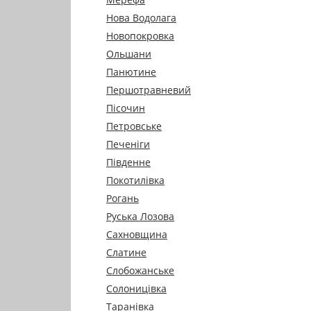
Нова Водолага
Новопокровка
Ольшани
Панютине
Першотравневий
Пісочин
Петровське
Печеніги
Південне
Покотилівка
Рогань
Руська Лозова
Сахновщина
Слатине
Слобожанське
Солоницівка
Таранівка