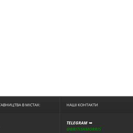
АВНИЦТВА В МІСТАХ:
НАШІ КОНТАКТИ
TELEGRAM ➥
А
@BRITISHMORRIS