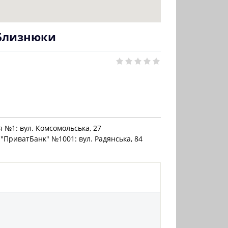
 Близнюки
я №1: вул. Комсомольська, 27
"ПриватБанк" №1001: вул. Радянська, 84