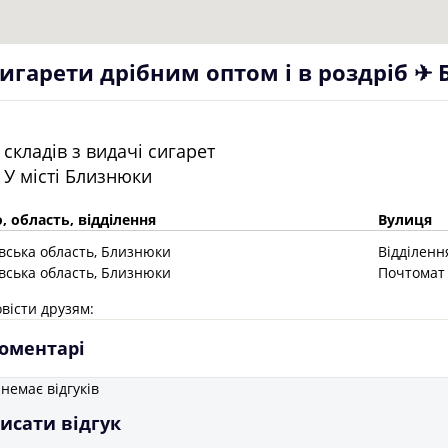
игарети дрібним оптом і в роздріб ✈
складів з видачі сигарет
У місті
Близнюки
, область, відділення
Вулиця
івська
область
, Близнюки
Відділенн
івська
область
, Близнюки
Почтомат 
вісти друзям:
оментарі
немає відгуків
исати відгук