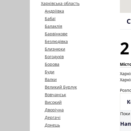
Харківська область
Андріївка
Бабаї
С
Балаклія
Барвінкове
2
Безлюдівка
Близнюки
Богодухів
Місто
Борова
Буди
Харк
Валки
Харк
Великий Бурлук
Розпо
Вовчанськ
К
Високий
Дворічна
Поки 
Дергачі
Нап
Донець