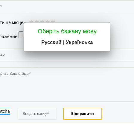
ть це місце
:
Оберіть бажану мову
ражение
Русский
|
Українська