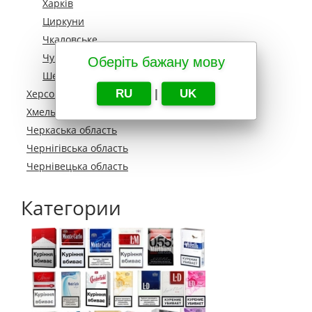
Харків
Циркуни
Чкаловське
Чугуїв
Оберіть бажану мову
Шевченкове
RU
|
UK
Херсонська область
Хмельницька область
Черкаська область
Чернігівська область
Чернівецька область
Категории