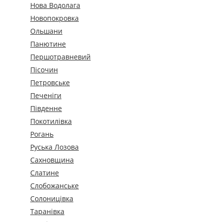
Нова Водолага
Новопокровка
Ольшани
Панютине
Першотравневий
Пісочин
Петровське
Печеніги
Південне
Покотилівка
Рогань
Руська Лозова
Сахновщина
Слатине
Слобожанське
Солоницівка
Таранівка