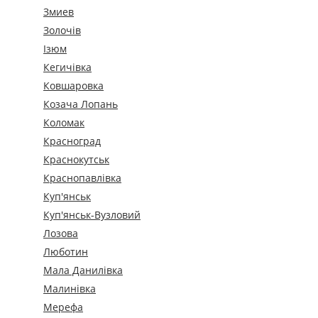
Змиев
Золочів
Ізюм
Кегичівка
Ковшаровка
Козача Лопань
Коломак
Красноград
Краснокутськ
Краснопавлівка
Куп'янськ
Куп'янськ-Вузловий
Лозова
Люботин
Мала Данилівка
Малинівка
Мерефа