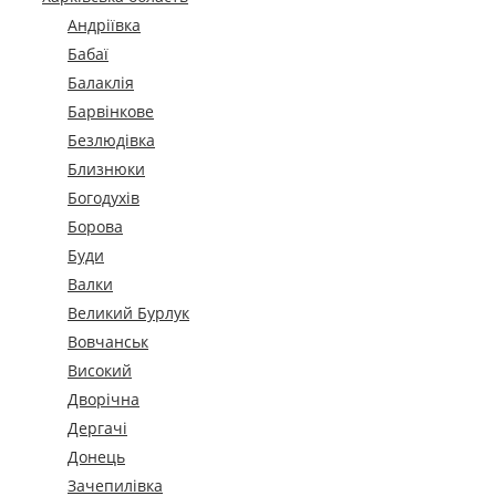
Андріївка
Бабаї
Балаклія
Барвінкове
Безлюдівка
Близнюки
Богодухів
Борова
Буди
Валки
Великий Бурлук
Вовчанськ
Високий
Дворічна
Дергачі
Донець
Зачепилівка