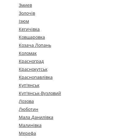
Змиев
Золочів
Ізюм
Кегичівка
Ковшаровка
Козача Лопань
Коломак
Красноград
Краснокутськ
Краснопавлівка
Куп'янськ
Куп'янськ-Вузловий
Лозова
Люботин
Мала Данилівка
Малинівка
Мерефа