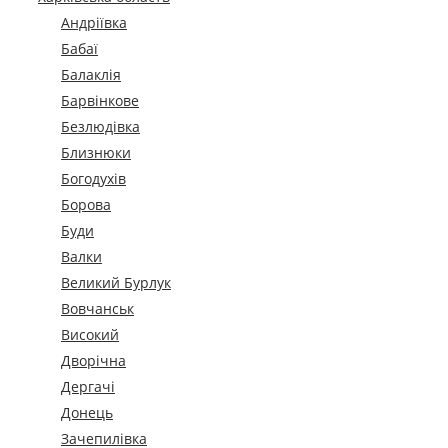
Андріївка
Бабаї
Балаклія
Барвінкове
Безлюдівка
Близнюки
Богодухів
Борова
Буди
Валки
Великий Бурлук
Вовчанськ
Високий
Дворічна
Дергачі
Донець
Зачепилівка