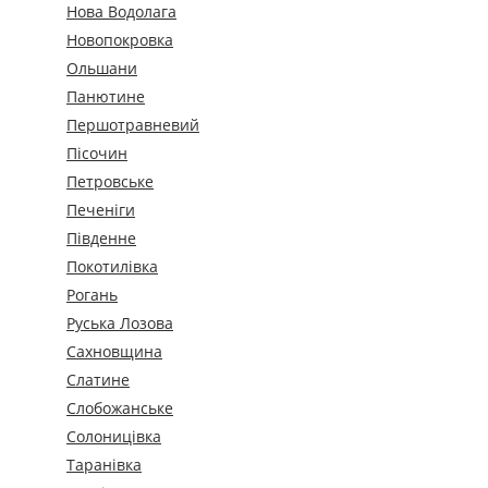
Нова Водолага
Новопокровка
Ольшани
Панютине
Першотравневий
Пісочин
Петровське
Печеніги
Південне
Покотилівка
Рогань
Руська Лозова
Сахновщина
Слатине
Слобожанське
Солоницівка
Таранівка