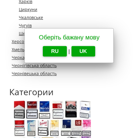
Харків
Циркуни
Чкаловське
Чугуїв
Шевченкове
Оберіть бажану мову
Херсонська область
Хмельницька область
RU
|
UK
Черкаська область
Чернігівська область
Чернівецька область
Категории