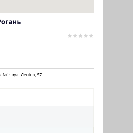
Рогань
я №1: вул. Леніна, 57