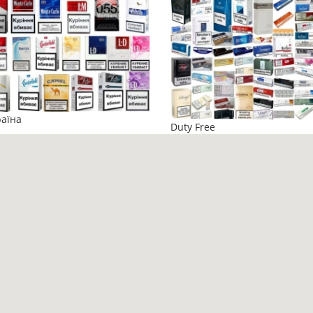
аїна
Duty Free