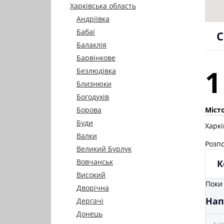
Харківська область
Андріївка
Бабаї
С
Балаклія
Барвінкове
1
Безлюдівка
Близнюки
Богодухів
Місто
Борова
Буди
Харк
Валки
Розпо
Великий Бурлук
Вовчанськ
К
Високий
Поки 
Дворічна
Нап
Дергачі
Донець