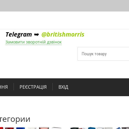
Telegram ➥
@britishmorris
Замовити зворотній дзвінок
ННЯ
РЕЄСТРАЦІЯ
ВХІД
тегории