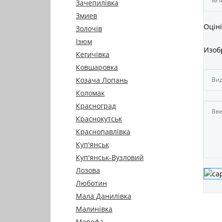
Зачепилівка
Змиев
Оціні
Золочів
Ізюм
Изоб
Кегичівка
Ковшаровка
Козача Лопань
Коломак
Красноград
Краснокутськ
Краснопавлівка
Куп'янськ
Куп'янськ-Вузловий
Лозова
Люботин
Мала Данилівка
Малинівка
Мерефа