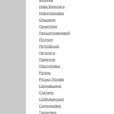
Нова Водолага
Новопокровка
Ольшани
Панютине
Першотравневий
Пісочин
Петровське
Печеніги
Південне
Покотилівка
Рогань
Руська Лозова
Сахновщина
Слатине
Слобожанське
Солоницівка
Таранівка