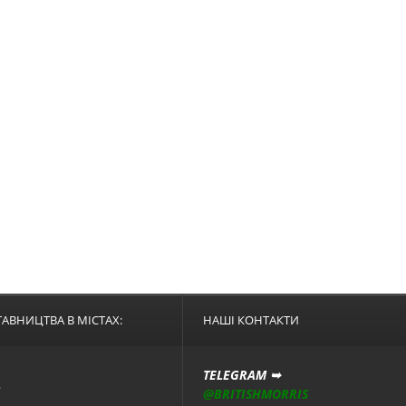
АВНИЦТВА В МІСТАХ:
НАШІ КОНТАКТИ
TELEGRAM ➥
А
@BRITISHMORRIS