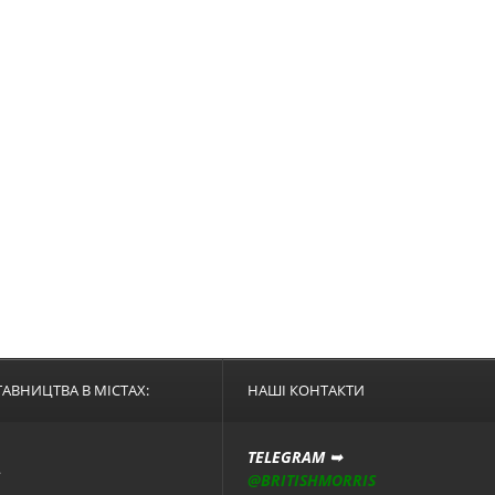
АВНИЦТВА В МІСТАХ:
НАШІ КОНТАКТИ
TELEGRAM ➥
А
@BRITISHMORRIS