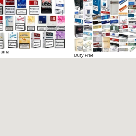
аїна
Duty Free