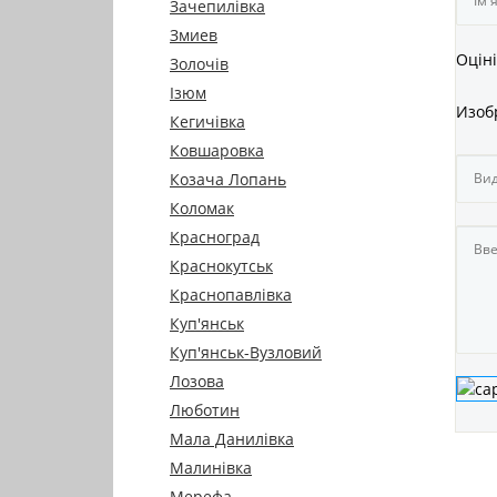
Зачепилівка
Змиев
Оціні
Золочів
Ізюм
Изоб
Кегичівка
Ковшаровка
Козача Лопань
Коломак
Красноград
Краснокутськ
Краснопавлівка
Куп'янськ
Куп'янськ-Вузловий
Лозова
Люботин
Мала Данилівка
Малинівка
Мерефа