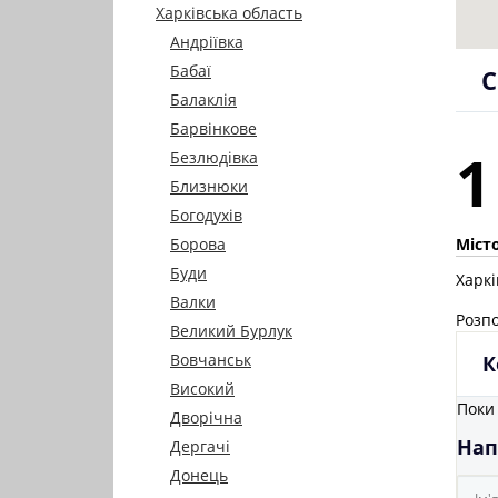
Харківська область
Андріївка
Бабаї
С
Балаклія
Барвінкове
1
Безлюдівка
Близнюки
Богодухів
Місто
Борова
Буди
Харк
Валки
Розпо
Великий Бурлук
Вовчанськ
К
Високий
Поки 
Дворічна
Нап
Дергачі
Донець