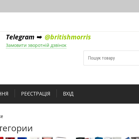
Telegram ➥
@britishmorris
Замовити зворотній дзвінок
ННЯ
РЕЄСТРАЦІЯ
ВХІД
ке
тегории