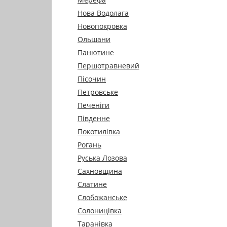
Нова Водолага
Новопокровка
Ольшани
Панютине
Першотравневий
Пісочин
Петровське
Печеніги
Південне
Покотилівка
Рогань
Руська Лозова
Сахновщина
Слатине
Слобожанське
Солоницівка
Таранівка