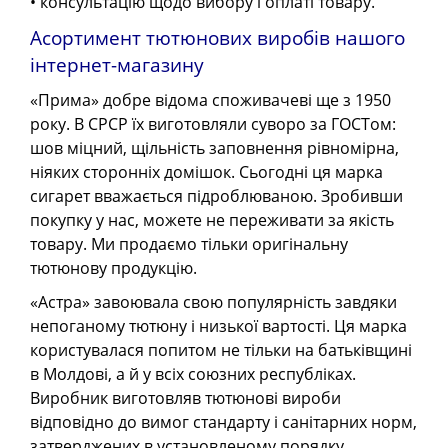
• консультацію щодо вибору і оплаті товару.
Асортимент тютюнових виробів нашого
інтернет-магазину
«Прима» добре відома споживачеві ще з 1950
року. В СРСР їх виготовляли суворо за ГОСТом:
шов міцний, щільність заповнення рівномірна,
ніяких сторонніх домішок. Сьогодні ця марка
сигарет вважається підроблюваною. Зробивши
покупку у нас, можете не переживати за якість
товару. Ми продаємо тільки оригінальну
тютюнову продукцію.
«Астра» завоювала свою популярність завдяки
непоганому тютюну і низької вартості. Ця марка
користувалася попитом не тільки на батьківщині
в Молдові, а й у всіх союзних республіках.
Виробник виготовляв тютюнові вироби
відповідно до вимог стандарту і санітарних норм,
затверджених в установленому порядку.