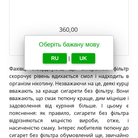
360,00
Оберіть бажану мову
У КОШИК
RU
|
UK
Фахівці стверджують, що сигаретний фільтр
скорочує рівень вдихається смол і надходить в
організм нікотину. Незважаючи на це, деякі курці
вважають за краще сигарети без фільтру. Вони
вважають, що смак тютюну краще, дим міцніше і
задоволення від куріння більше. І цьому є
пояснення: як правило, сигарети без фільтра
відрізняються міцністю вироби, отже, і
насиченістю смаку. Інтерес любителів тютюну до
сигарет без фільтра обумовлений ще, звичайно