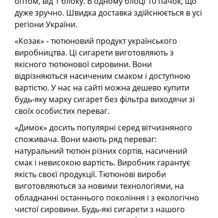
оптом, від 1 блоку. В одному блоці 10 пачок, що
дуже зручно. Швидка доставка здійснюється в усі
регіони України.
«Козак» - тютюновий продукт українського
виробництва. Ці сигарети виготовляють з
якісного тютюнової сировини. Вони
відрізняються насиченим смаком і доступною
вартістю. У нас на сайті можна дешево купити
будь-яку марку сигарет без фільтра виходячи зі
своїх особистих переваг.
«Димок» досить популярні серед вітчизняного
споживача. Вони мають ряд переваг:
натуральний тютюн різних сортів, насичений
смак і невисокою вартість. Виробник гарантує
якість своєї продукції. Тютюнові вироби
виготовляються за новими технологіями, на
обладнанні останнього покоління і з екологічно
чистої сировини. Будь-які сигарети з нашого