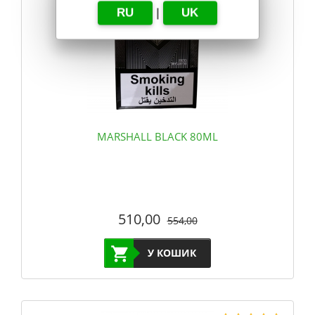
RU
|
UK
MARSHALL BLACK 80ML
510,00
554,00
У КОШИК